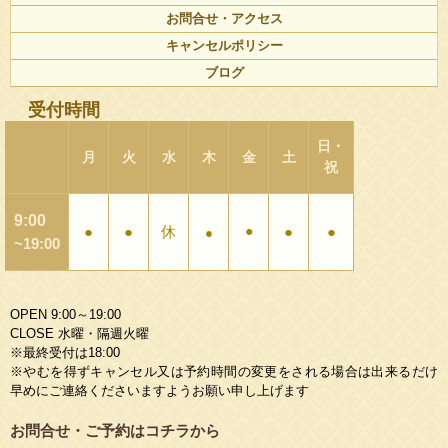
お問合せ・アクセス
キャンセルポリシー
ブログ
受付時間
日・
月
火
水
木
金
土
祝
9:00
●
●
休
●
●
●
●
~19:00
OPEN 9:00～19:00
CLOSE 水曜・隔週火曜
※最終受付は18:00
※やむを得ずキャンセル又は予約時間の変更をされる場合は出来るだけ
早めにご連絡くださいますようお願い申し上げます
お問合せ・ご予約はコチラから