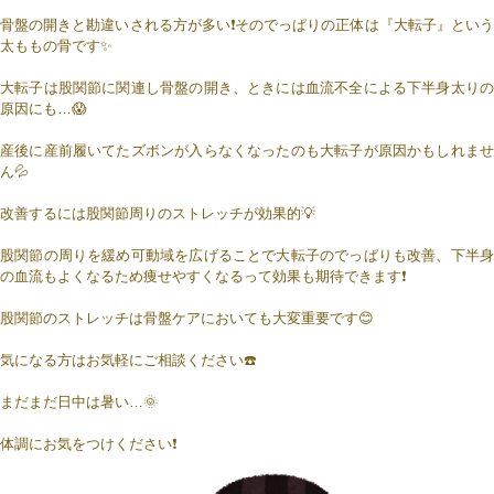
骨盤の開きと勘違いされる方が多い❗そのでっぱりの正体は『大転子』という
太ももの骨です✨
大転子は股関節に関連し骨盤の開き、ときには血流不全による下半身太りの
原因にも…😱
産後に産前履いてたズボンが入らなくなったのも大転子が原因かもしれませ
ん💦
改善するには股関節周りのストレッチが効果的💡
股関節の周りを緩め可動域を広げることで大転子のでっぱりも改善、下半身
の血流もよくなるため痩せやすくなるって効果も期待できます❗
股関節のストレッチは骨盤ケアにおいても大変重要です😊
気になる方はお気軽にご相談ください☎️
まだまだ日中は暑い…🌞
体調にお気をつけください❗