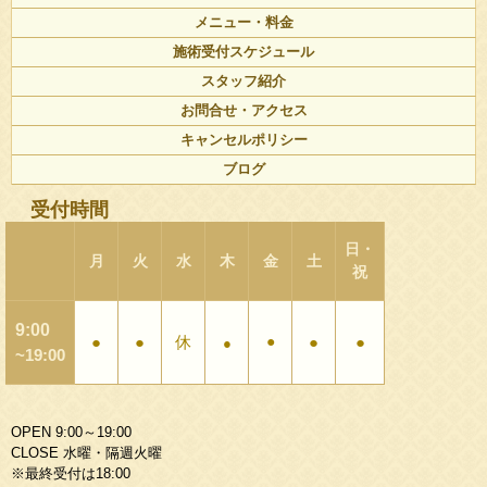
メニュー・料金
施術受付スケジュール
スタッフ紹介
お問合せ・アクセス
キャンセルポリシー
ブログ
受付時間
日・
月
火
水
木
金
土
祝
9:00
●
●
休
●
●
●
●
~19:00
OPEN 9:00～19:00
CLOSE 水曜・隔週火曜
※最終受付は18:00