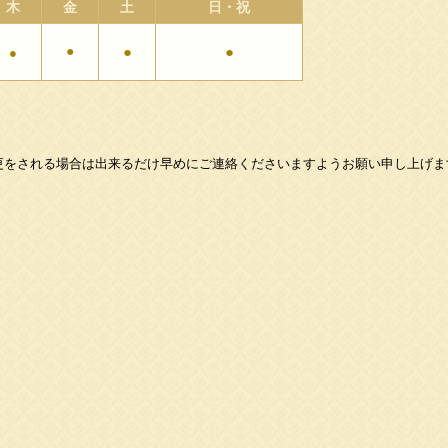
木
金
土
日・祝
●
●
●
●
更をされる場合は出来るだけ早めにご連絡くださいますようお願い申し上げま