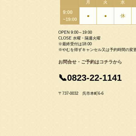
月
火
水
9:00
●
●
休
~19:00
OPEN 9:00～19:00
CLOSE 水曜・隔週火曜
※最終受付は18:00
※やむを得ずキャンセル又は予約時間の変
お問合せ・ご予約はコチラから
📞
0823-22-1141
〒737-0032 呉市本町6-6